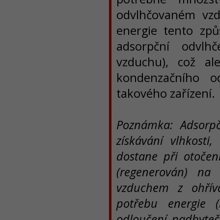
odvlhčovaném vzdu
energie tento způ
adsorpční odvlh
vzduchu), což al
kondenzačního od
takového zařízení.
Poznámka: Adsorpč
získávání vlhkosti
dostane při otočen
(regenerován) na
vzduchem z ohříva
potřebu energie
odloučení nadbytečn