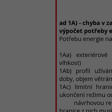
ad 1A) - chyba v z
výpočet potřeby e
Potřebu energie na 
1Aa) exteriérové 
vlhkost)
1Ab) profil užívá
doby, objem větrán
1Ac) limitní hran
ukončení režimu od
návrhovou relativ
hranice z nich musí