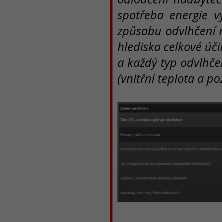
spotřeba energie vy
způsobu odvlhčení 
hlediska celkové úči
a každý typ odvlhčen
(vnitřní teplota a p