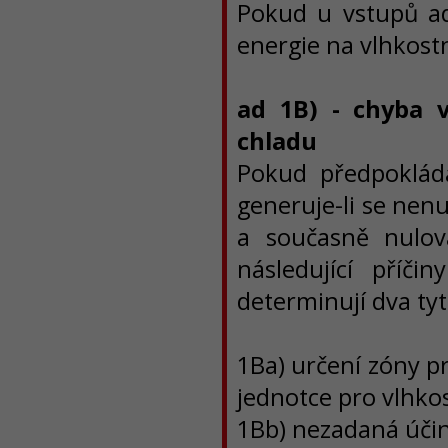
Pokud u vstupů ad
energie na vlhkost
ad 1B) - chyba 
chladu
Pokud předpoklád
generuje-li se nen
a současně nulov
následující příči
determinují dva tyt
1Ba) určení zóny p
jednotce pro vlhko
1Bb) nezadaná účin