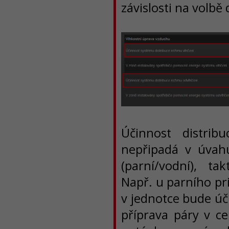
závislosti na volbě
Účinnost distrib
nepřipadá v úvahu
(parní/vodní), ta
Např. u parního pr
v jednotce bude úč
příprava páry v c