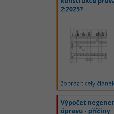
konstrukce prová
2:2025?
Zobrazit celý článe
Výpočet negener
úpravu - příčiny