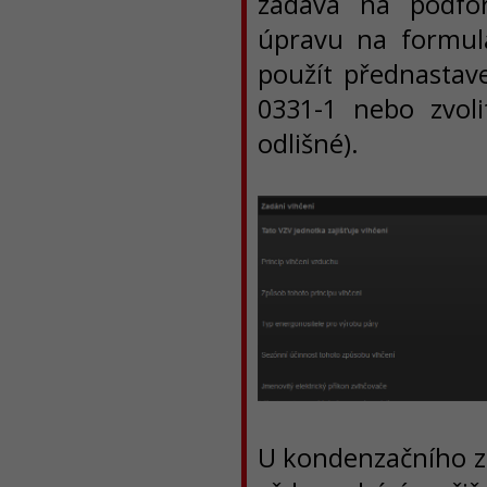
zadává na podfor
úpravu na formul
použít přednastav
0331-1 nebo zvol
odlišné).
U kondenzačního zp