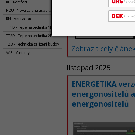
Pokra
KF - Komfort
NZU - Nová zelená úsporám
Pokrač
RN - Antiradon
TT1D - Tepelná technika 1D
TT2D - Tepelná technika 2D
TZB - Technická zařízení budov
Zobrazit celý článe
VAR - Varianty
listopad 2025
ENERGETIKA verze
energonositelů a
energonositelů