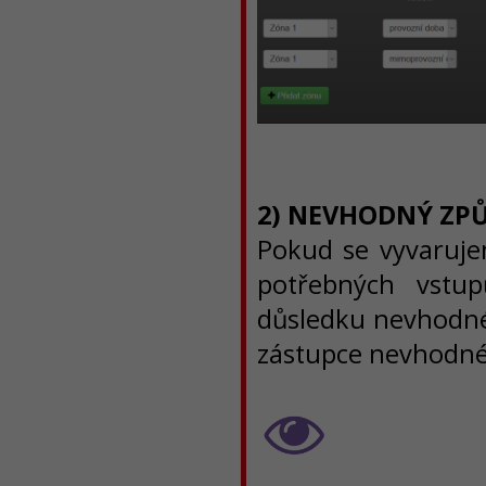
2) NEVHODNÝ ZP
Pokud se vyvaruje
potřebných vstu
důsledku nevhodnéh
zástupce nevhodn