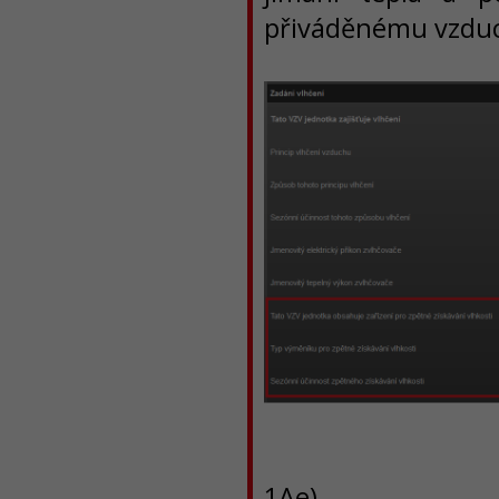
přiváděnému vzdu
1Ae)