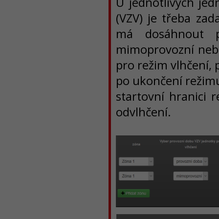
U jednotlivých jed
(VZV) je třeba zada
má dosáhnout p
mimoprovozní nebo 
pro režim vlhčení, 
po ukončení režimu
startovní hranici 
odvlhčení.