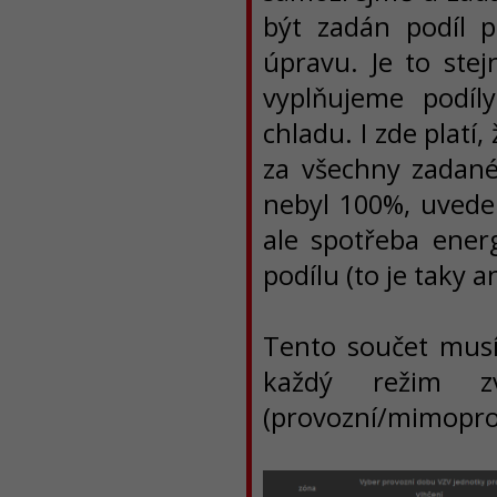
být zadán podíl p
úpravu. Je to stej
vyplňujeme podíl
chladu. I zde platí
za všechny zadané
nebyl 100%, uvede 
ale spotřeba ene
podílu (to je taky 
Tento součet musí
každý režim zv
(provozní/mimopro