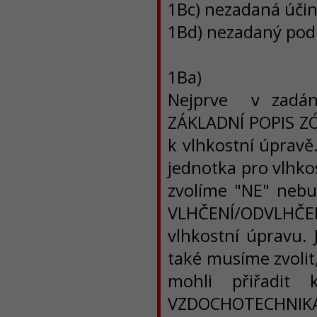
1Bc) nezadaná účin
1Bd) nezadaný podí
1Ba)
Nejprve v zadán
ZÁKLADNÍ POPIS ZÓ
k vlhkostní úpravě
jednotka pro vlhko
zvolíme "NE" nebu
VLHČENÍ/ODVLHČEN
vlhkostní úpravu. 
také musíme zvolit
mohli přiřadit
VZDOCHOTECHNIK