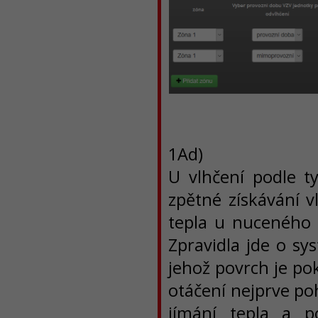
1Ad)
U vlhčení podle t
zpětné získávání v
tepla u nuceného v
Zpravidla jde o s
jehož povrch je po
otáčení nejprve po
jímání tepla a p