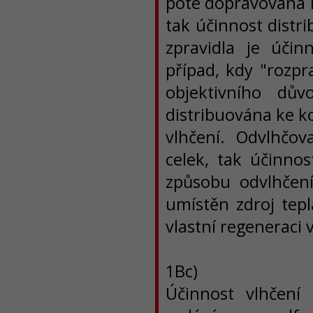
poté dopravována k
tak účinnost distr
zpravidla je úči
případ, kdy "rozpr
objektivního dů
distribuována ke 
vlhčení.
Odvlhčov
celek, tak účinno
způsobu odvlhčení
umístěn zdroj tep
vlastní regeneraci
1Bc)
Účinnost vlhčení