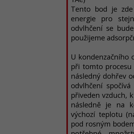
Tento bod je zde
energie pro stej
odvlhčení se bude 
použijeme adsorpčn
U kondenzačního od
při tomto procesu 
následný dohřev o
odvlhčení spočívá
přiveden vzduch, k
následně je na 
výchozí teplotu (
pod rosným bodem,
potřebné množst