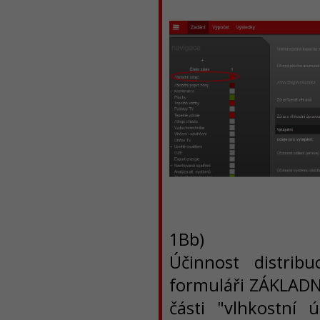
1Bb)
Účinnost distri
formuláři ZÁKLADN
části "vlhkostní 