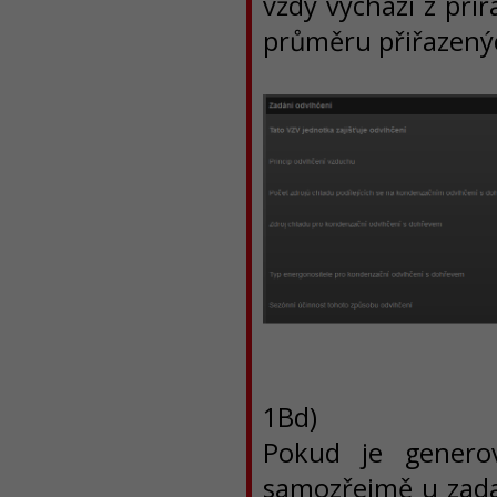
vždy vychází z při
průměru přiřazenýc
1Bd)
Pokud je genero
samozřejmě u zada