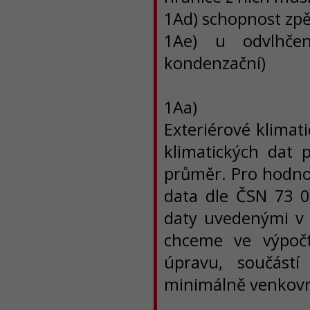
1Ad) schopnost zpě
1Ae) u odvlhčen
kondenzační)
1Aa)
Exteriérové klimat
klimatických dat p
průměr. Pro hodnoc
data dle ČSN 73 0
daty uvedenými v 
chceme ve výpočt
úpravu, součástí
minimálně venkovní 