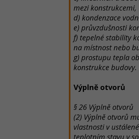
mezi konstrukcemi,
d) kondenzace vodní
e) průvzdušnosti ko
f) tepelné stability
na místnost nebo b
g) prostupu tepla o
konstrukce budovy.
Výplně otvorů
§ 26 Výplně otvorů
(2) Výplně otvorů m
vlastnosti v ustálen
teplotním stavu v 