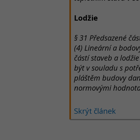
Lodžie
§ 31 Předsazené část
(4) Lineární a bodov
částí staveb a lodži
být v souladu s po
pláštěm budovy da
normovými hodnota
Skrýt článek