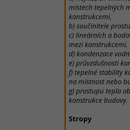
místech tepelných m
konstrukcemi,
b) součinitele prost
c) lineárních a bodo
mezi konstrukcemi,
d) kondenzace vodní
e) průvzdušnosti ko
f) tepelné stability
na místnost nebo b
g) prostupu tepla o
konstrukce budovy.
Stropy