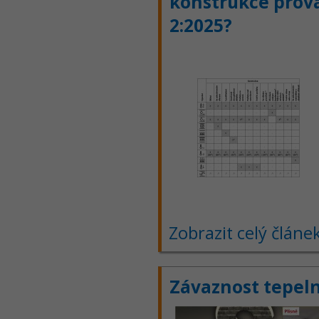
konstrukce prová
2:2025?
Zobrazit celý článe
Závaznost tepel