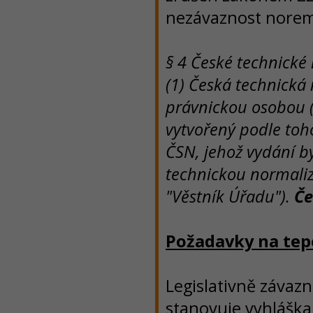
nezávaznost nore
§ 4 České technické
(1) Česká technick
právnickou osobou (
vytvořený podle to
ČSN, jehož vydání 
technickou normaliza
"Věstník Úřadu").
Če
Požadavky na tep
Legislativně záva
stanovuje vyhláška