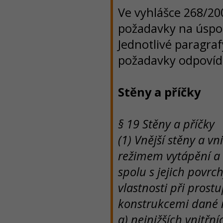
Ve vyhlášce 268/200
požadavky na úspor
Jednotlivé paragraf
požadavky odpovíd
Stěny a příčky
§ 19 Stěny a příčky
(1) Vnější stěny a vn
režimem vytápění a 
spolu s jejich povr
vlastnosti při prost
konstrukcemi dané
a) nejnižších vnitřn