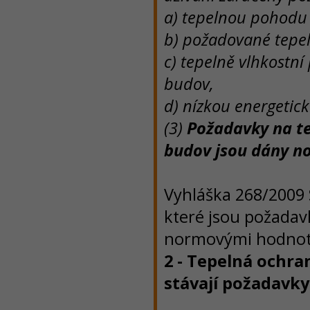
a) tepelnou pohodu 
b) požadované tepel
c) tepelně vlhkostn
budov,
d) nízkou energetic
(3)
Požadavky na te
budov jsou dány n
Vyhláška 268/2009 
které jsou požadav
normovými hodnot
2 - Tepelná ochra
stávají požadavky