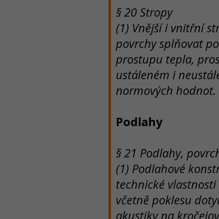
§ 20 Stropy
(1) Vnější i vnitřní
povrchy splňovat po
prostupu tepla, pro
ustáleném i neustál
normových hodnot.
Podlahy
§ 21 Podlahy, povrc
(1) Podlahové konst
technické vlastnost
včetně poklesu doty
akustiky na kročej