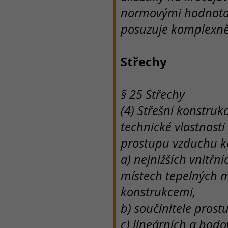
normovými hodnotami
posuzuje komplexně
Střechy
§ 25 Střechy
(4) Střešní konstru
technické vlastnosti
prostupu vzduchu 
a) nejnižších vnitřn
místech tepelných m
konstrukcemi,
b) součinitele prost
c) lineárních a bodo