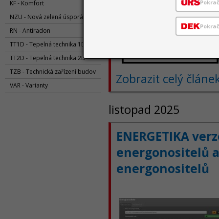
Pokra
KF - Komfort
NZU - Nová zelená úsporám
Pokrač
RN - Antiradon
TT1D - Tepelná technika 1D
TT2D - Tepelná technika 2D
TZB - Technická zařízení budov
Zobrazit celý článe
VAR - Varianty
listopad 2025
ENERGETIKA verze
energonositelů a
energonositelů