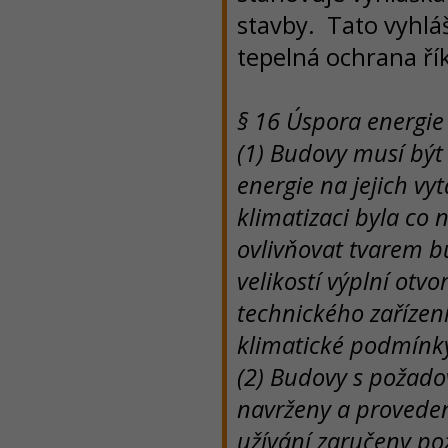
stavby. Tato vyhlá
tepelná ochrana ří
§ 16 Úspora energie
(1) Budovy musí být
energie na jejich vy
klimatizaci byla co 
ovlivňovat tvarem b
velikostí výplní otv
technického zařízen
klimatické podmínky 
(2) Budovy s požado
navrženy a proveden
užívání zaručeny po