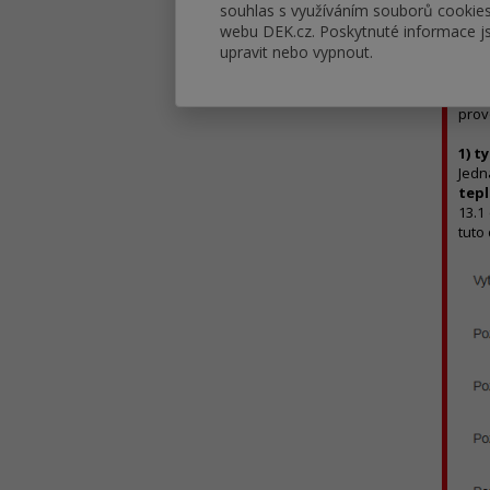
souhlas s využíváním souborů cookie
webu DEK.cz. Poskytnuté informace js
upravit nebo vypnout.
Měsí
prov
1) t
Jedn
tepl
13.1 
tuto 