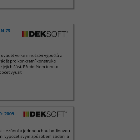
SN 73
rovádět velké množství výpočtů a
ádět pro konkrétní konstrukci
 jejich část. Předmětem tohoto
počet využít.
0: 2009
mezi sezónní a jednoduchou hodinovou
íční výpočet svým způsobem zadání a