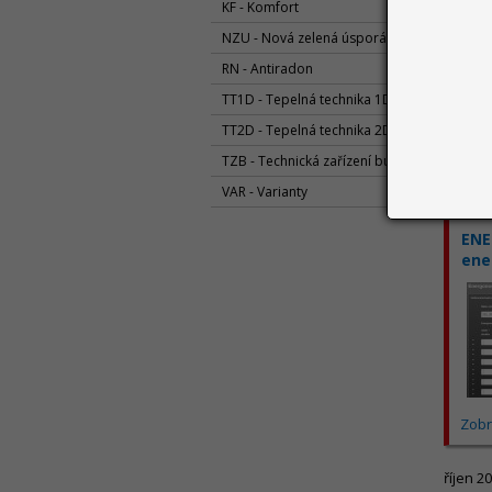
KF - Komfort
NZU - Nová zelená úsporám
RN - Antiradon
TT1D - Tepelná technika 1D
TT2D - Tepelná technika 2D
Zobr
TZB - Technická zařízení budov
VAR - Varianty
listopa
ENE
ene
Zobr
říjen 2