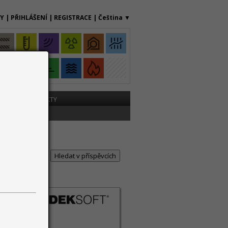
MY
|
PŘIHLÁŠENÍ
|
REGISTRACE
|
Čeština
▼
ME
KONTAKTY