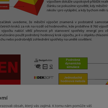
výpočtem dokáže uspokojivě přiblížit real
článku se pokusíme vysvětlit, kdy měsíční 
nikoliv i pro vytápění, a kdy bychom měli 
začátek uvedeme, že měsíční výpočet znamená v podstatně samostatn
četních kroků za rok na rozdíl od hodinového, kde proběhne 8 760 výpočtů
 výpočtu nabízí větší přesnost při stanovení spotřeby energií pro 
ručováno použít podrobný hodinový krok výpočtu, je-li v objektu chlaze
chu nebo podrobnější zohlednění spotřeby na umělé osvětlení.
omí
azovali obsah, který vás zajímá. K tomu nám pomůže váš