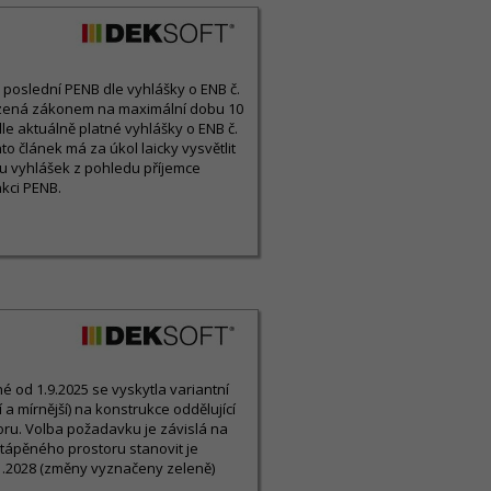
ny poslední PENB dle vyhlášky o ENB č.
ezená zákonem na maximální dobu 10
le aktuálně platné vyhlášky o ENB č.
o článek má za úkol laicky vysvětlit
u vyhlášek z pohledu příjemce
kci PENB.
 od 1.9.2025 se vyskytla variantní
a mírnější) na konstrukce oddělující
ru. Volba požadavku je závislá na
tápěného prostoru stanovit je
1.2028 (změny vyznačeny zeleně)