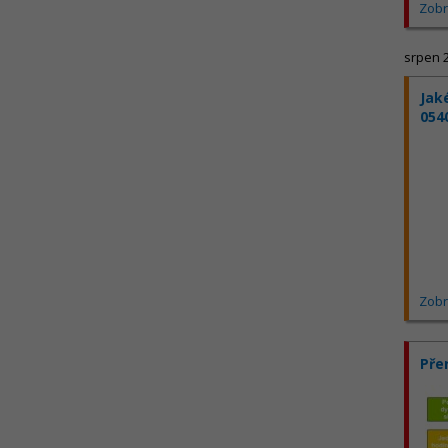
Zobr
srpen 
Jak
054
Zobr
Pře