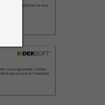
avy programu ENERGETIKA ve verzi
šlo i na energonositele. V článku
 které byly od verze 8.1.0 doplněny