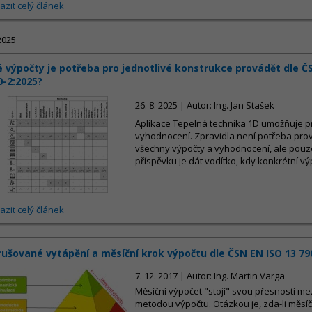
azit celý článek
2025
é výpočty je potřeba pro jednotlivé konstrukce provádět dle Č
0-2:2025?
26. 8. 2025 | Autor: Ing. Jan Stašek
Aplikace Tepelná technika 1D umožňuje p
vyhodnocení. Zpravidla není potřeba prov
všechny výpočty a vyhodnocení, ale pouze
příspěvku je dát vodítko, kdy konkrétní vý
azit celý článek
rušované vytápění a měsíční krok výpočtu dle ČSN EN ISO 13 79
7. 12. 2017 | Autor: Ing. Martin Varga
Měsíční výpočet "stojí" svou přesností 
metodou výpočtu. Otázkou je, zda-li měs