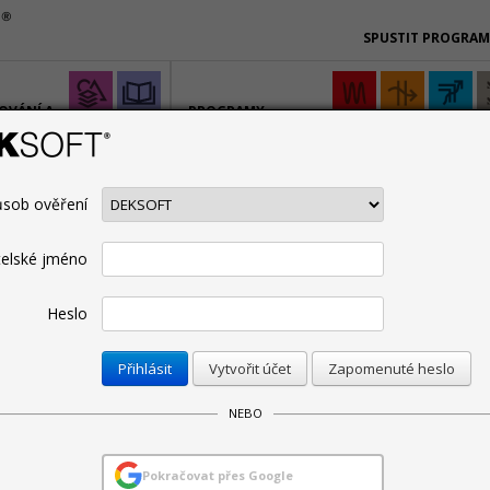
SPUSTIT PROGRA
OVÁNÍ A
PROGRAMY
PRO SPECIALISTY
sob ověření
CENÍK
PODPORA
ŠKOLENÍ
BIM
SPOLUPRACUJE
Technická podpora
Manuály
telské jméno
Heslo
Omezit pro:
Vytvořit účet
Zapomenuté heslo
 2026
NEBO
RGETIKA verze 8.1.4
Pokračovat přes Google
26. 5. 2026 | Autor: Martin Varga