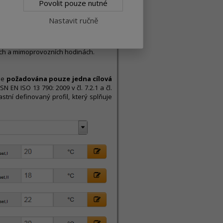
Povolit pouze nutné
Nastavit ručně
očtů podle konfigurace zadání počtu
ích a mimoprovozních hodinách.
je
požadována pouze jedna cílová
 EN ISO 13 790: 2009 v čl. 7.2.1 a čl.
astní definovaný profil, který splňuje