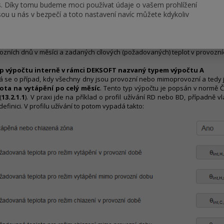
s. Díky tomu budeme moci používat údaje o vašem prohlížení
ou u nás v bezpečí a toto nastavení navíc můžete kdykoliv
ční výpočet dle ČSN EN ISO 13 790: 2009 rozeznává několik případů výp
ozních dnů v měsíci a zadaných cílových (požadovaných) teplot v provozn
yp výpočtu interně v rámci DEKSOFT nazvaný typem výpočtu A
á se o případ, kdy všechny dny jsou provozní nebo mimoprovozní a tedy 
ota na vytápění po celý měsíc
. Tento typ výpočtu je popsán v normě ČSN
(
13.2.1.1
). V praxi jde na příklad o profil užívání RD nebo BD, případně vl
definici. V profilu užívání to potom vypadá takto: