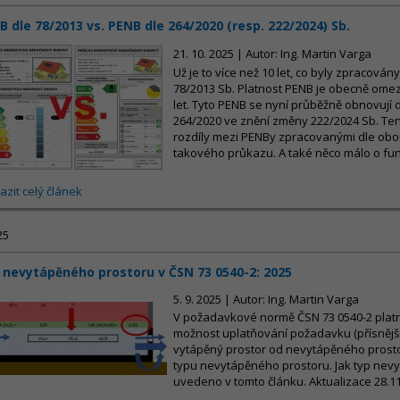
B dle 78/2013 vs. PENB dle 264/2020 (resp. 222/2024) Sb.
21. 10. 2025 | Autor: Ing. Martin Varga
Už je to více než 10 let, co byly zpracová
78/2013 Sb. Platnost PENB je obecně om
let. Tyto PENB se nyní průběžně obnovují d
264/2020 ve znění změny 222/2024 Sb. Tent
rozdíly mezi PENBy zpracovanými dle obo
takového průkazu. A také něco málo o fun
azit celý článek
25
 nevytápěného prostoru v ČSN 73 0540-2: 2025
5. 9. 2025 | Autor: Ing. Martin Varga
V požadavkové normě ČSN 73 0540-2 platné
možnost uplatňování požadavku (přísnější 
vytápěný prostor od nevytápěného prosto
typu nevytápěného prostoru. Jak typ nevy
uvedeno v tomto článku. Aktualizace 28.1