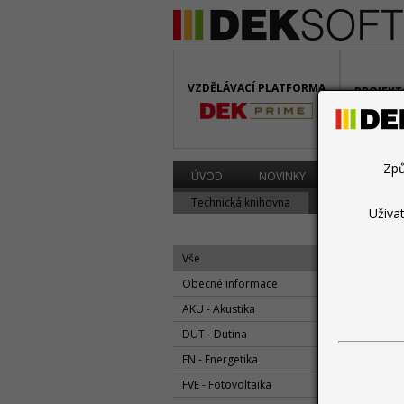
VZDĚLÁVACÍ PLATFORMA
PROJEKT
BIM
Způ
ÚVOD
NOVINKY
PROGRAMY
Technická knihovna
Diskuzní fórum
Uživa
Vše
Obecné informace
AKU - Akustika
květen
DUT - Dutina
ENE
EN - Energetika
FVE - Fotovoltaika